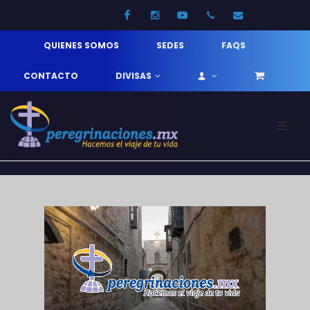
Facebook
Instagram
Youtube
52 33 31210744
info@pereg
QUIENES SOMOS
SEDES
FAQS
CONTACTO
DIVISAS