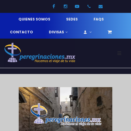
Facebook
Instagram
Youtube
52 33 31210744
info@pereg
QUIENES SOMOS
SEDES
FAQS
CONTACTO
DIVISAS