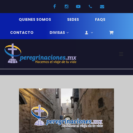
Facebook
Instagram
Youtube
52 33 31210744
info@pereg
QUIENES SOMOS
SEDES
FAQS
CONTACTO
DIVISAS