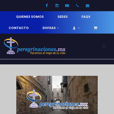
Facebook
Instagram
Youtube
52 33 31210744
info@pereg
QUIENES SOMOS
SEDES
FAQS
CONTACTO
DIVISAS