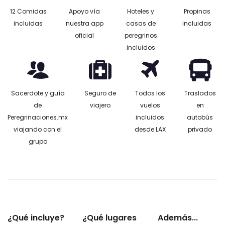
12 Comidas
Apoyo vía
Hoteles y
Propinas
incluidas
nuestra app
casas de
incluidas
oficial
peregrinos
incluidos
Sacerdote y guía
Seguro de
Todos los
Traslados
de
viajero
vuelos
en
Peregrinaciones.mx
incluidos
autobús
viajando con el
desde LAX
privado
grupo
¿Qué incluye?
¿Qué lugares
Además...