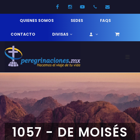
Facebook
Instagram
Youtube
52 33 31210744
info@pereg
QUIENES SOMOS
SEDES
FAQS
CONTACTO
DIVISAS
1057 - DE MOISÉS