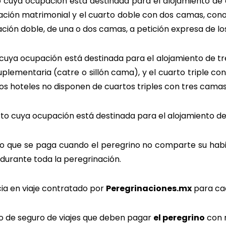
o cuya ocupación está destinada para el alojamiento de 
ión matrimonial y el cuarto doble con dos camas, conoc
ación doble, de una o dos camas, a petición expresa de lo
 cuya ocupación está destinada para el alojamiento de tres
lementaria (catre o sillón cama), y el cuarto triple co
os hoteles no disponen de cuartos triples con tres camas
rto cuya ocupación está destinada para el alojamiento de
o que se paga cuando el peregrino no comparte su habi
nte algunos días o durante toda
cia en viaje contratado por
Peregrinaciones.mx
para cad
o de seguro de viajes que deben pagar
el peregrino
con 