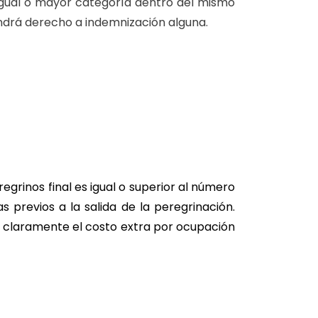
 igual o mayor categoría dentro del mismo
endrá derecho a indemnización alguna.
egrinos final es igual o superior al número
s previos a la salida de la peregrinación.
a claramente el costo extra por ocupación