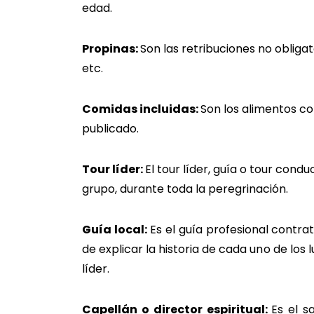
ed
Propinas:
Son las retribuciones no obliga
et
Comidas incluidas:
Son los alimentos co
publ
Tour líder:
El tour líder, guía o tour cond
grupo, durant
Guía local:
Es el guía profesional contr
de explicar la historia de cada uno de los 
líder.
Capellán o director espiritual:
Es el s