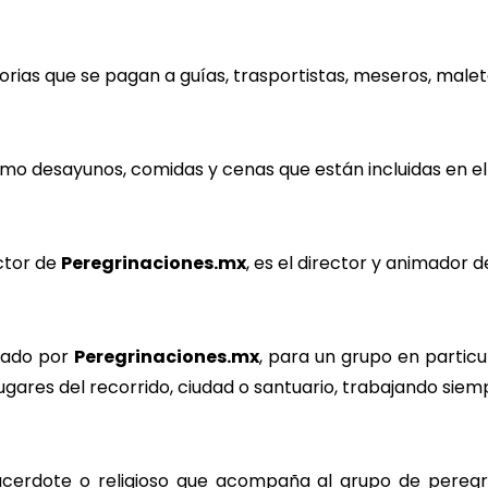
ad.
torias que se pagan a guías, trasportistas, meseros, malet
c.
mo desayunos, comidas y cenas que están incluidas en el p
icado.
uctor de
Peregrinaciones.mx
, es el director y animador
e toda la peregrina
atado por
Peregrinaciones.mx
, para un grupo en particu
lugares del recorrido, ciudad o santuario, trabajando siem
acerdote o religioso que acompaña al grupo de peregr