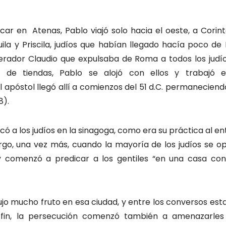
ar en Atenas, Pablo viajó solo hacia el oeste, a Corint
la y Priscila, judíos que habían llegado hacía poco de I
rador Claudio que expulsaba de Roma a todos los jud
s de tiendas, Pablo se alojó con ellos y trabajó e
apóstol llegó allí a comienzos del 51 d.C. permanecien
18).
có a los judíos en la sinagoga, como era su práctica al en
o, una vez más, cuando la mayoría de los judíos se opus
y comenzó a predicar a los gentiles “en una casa co
ujo mucho fruto en esa ciudad, y entre los conversos esta
r fin, la persecución comenzó también a amenazarles