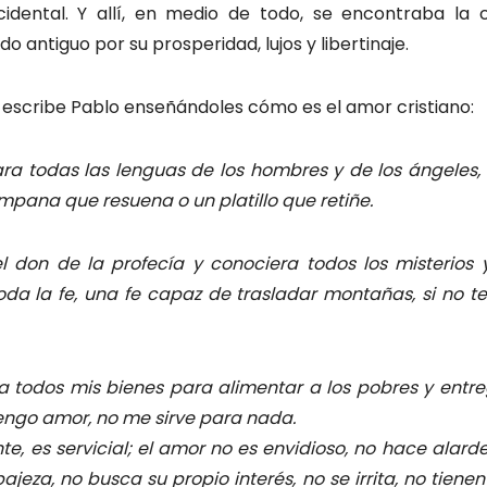
idental. Y allí, en medio de todo, se encontraba la 
 antiguo por su prosperidad, lujos y libertinaje.
es escribe Pablo enseñándoles cómo es el amor cristiano:
ra todas las lenguas de los hombres y de los ángeles, 
pana que resuena o un platillo que retiñe.
l don de la profecía y conociera todos los misterios y
oda la fe, una fe capaz de trasladar montañas, si no t
a todos mis bienes para alimentar a los pobres y entr
 tengo amor, no me sirve para nada.
te, es servicial; el amor no es envidioso, no hace alard
jeza, no busca su propio interés, no se irrita, no tiene