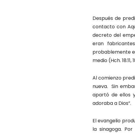
Después de predic
contacto con Aqui
decreto del empe
eran fabricante
probablemente el 
medio (Hch. 18:11, 
Al comienzo predi
nueva. Sin embarg
apartó de ellos 
adoraba a Dios”.
El evangelio prod
la sinagoga. Po