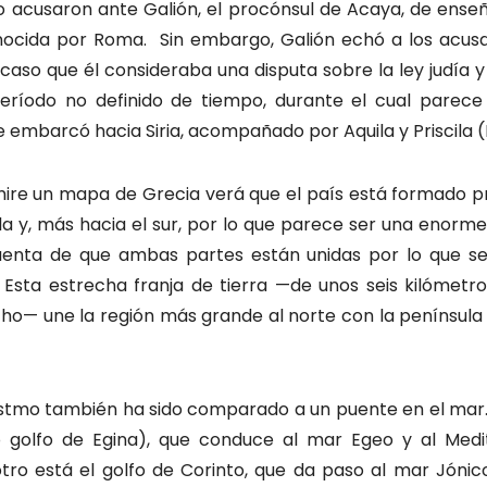
o acusaron ante Galión, el procónsul de Acaya, de enseñ
ocida por Roma. Sin embargo, Galión echó a los acus
 caso que él consideraba una disputa sobre la ley judía y
ríodo no definido de tiempo, durante el cual parece
e embarcó hacia Siria, acompañado por Aquila y Priscila (
mire un mapa de Grecia verá que el país está formado p
 y, más hacia el sur, por lo que parece ser una enorme is
uenta de que ambas partes están unidas por lo que 
. Esta estrecha franja de tierra —de unos seis kilómetr
ho— une la región más grande al norte con la península 
stmo también ha sido comparado a un puente en el mar. 
o golfo de Egina), que conduce al mar Egeo y al Medit
tro está el golfo de Corinto, que da paso al mar Jónico,