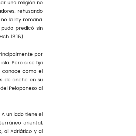
ar una religión no
adores, rehusando
 no la ley romana.
 pudo predicó sin
Hch. 18:18).
rincipalmente por
la. Pero si se fija
se conoce como el
os de ancho en su
del Peloponeso al
A un lado tiene el
erráneo oriental,
 al Adriático y al