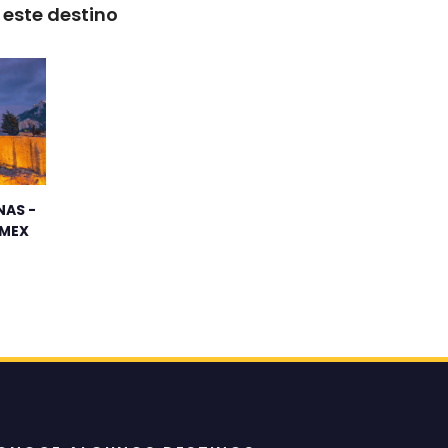
este destino
NAS -
 MEX