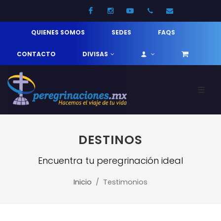
Facebook
Instagram
Youtube
52 33 31210744
info@pereg
QUIENES SOMOS
SEDES
FAQS
CONTACTO
DIVISAS
DESTINOS
Encuentra tu peregrinación ideal
Inicio
Testimonios