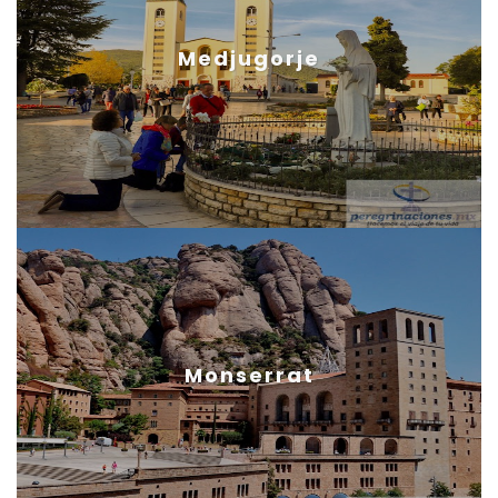
Medjugorje
Monserrat