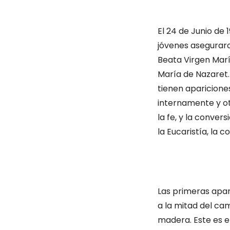
El 24 de Junio de 
jóvenes aseguraro
Beata Virgen Marí
María de Nazaret. 
tienen apariciones
internamente y ot
la fe, y la conver
la Eucaristía, la c
Las primeras apari
a la mitad del ca
madera. Este es el