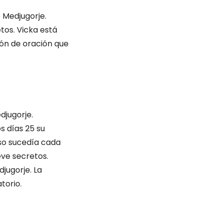
e Medjugorje.
tos. Vicka está
ión de oración que
djugorje.
os días 25 su
eso sucedía cada
eve secretos.
djugorje. La
torio.