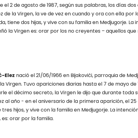
e el 2 de agosto de 1987, según sus palabras, los días do
voz de la Virgen, la ve de vez en cuando y ora con ella por 
a, tiene dos hijas, y vive con su familia en Medjugorje. La 
fió la Virgen es: orar por los no creyentes – aquellos qu
ć-Elez
nació el 21/06/1966 en Bijakovići, parroquia de Medj
la Virgen. Tuvo apariciones diarias hasta el 7 de mayo de 
le el décimo secreto, la Virgen le dijo que durante toda su
 al año - en el aniversario de la primera aparición, el 25 
 tres hijos, y vive con la familia en Medjugorje. La intenci
 es: orar por la familia.