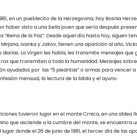
1981, en un pueblecito de la Herzegovina, hoy Bosnia Herze
n haber visto a una bella joven que sería después pres
a “Reina de la Paz”. Desde aquel día hasta hoy, siguen te
Mirjana, Ivanka y Jakov, tienen una aparición al año, Vicka
 diarias. La Virgen les habla, les transmite mensajes que
ros que transmiten a toda la humanidad. Mensajes sobre
sión ayudados por las “5 piedritas” o armas para vencer a G
onfesión mensual, la lectura de la biblia y el ayuno.
ciones tuvieron lugar en el monte Crnica, en una aldea ll
mino que asciende a la cumbre del monte, se encuentra u
 lugar donde el 26 de junio de 1981, el tercer día de las apa