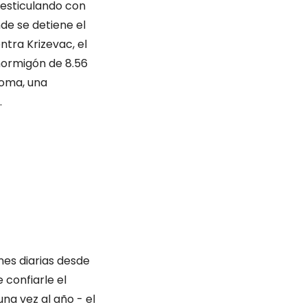
 gesticulando con
nde se detiene el
tra Krizevac, el
hormigón de 8.56
Roma, una
.
nes diarias desde
 confiarle el
una vez al año - el