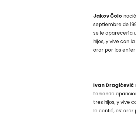
Jakov Čolo
nació
septiembre de 1998
se le aparecería u
hijos, y vive con l
orar por los enfe
Ivan Dragićević
teniendo aparicion
tres hijos, y vive 
le confió, es: orar