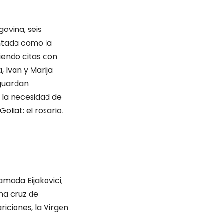
govina, seis
entada como la
niendo citas con
, Ivan y Marija
 guardan
 la necesidad de
oliat: el rosario,
amada Bijakovici,
na cruz de
riciones, la Virgen