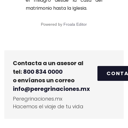
el milagro desde la casa del
matrimonio hasta la Iglesia.
Powered by
Froala Editor
Contacta a un asesor al
tel:
800 834 0000
CONT
o envíanos un correo
info@peregrinaciones.mx
Peregrinaciones.mx
Hacemos el viaje de tu vida