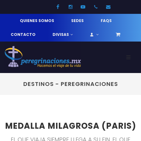
Facebook
Instagram
Youtube
52 33 31210744
info@pereg
QUIENES SOMOS
SEDES
FAQS
CONTACTO
DIVISAS
DESTINOS - PEREGRINACIONES
MEDALLA MILAGROSA (PARIS)
EL QUE VIAJA SIEMPRE LLEGA A SU FIN, EL QUE