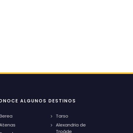
ONOCE ALGUNOS DESTINOS
Berea
Tarso
Atenas
Alexandria de
Troáde