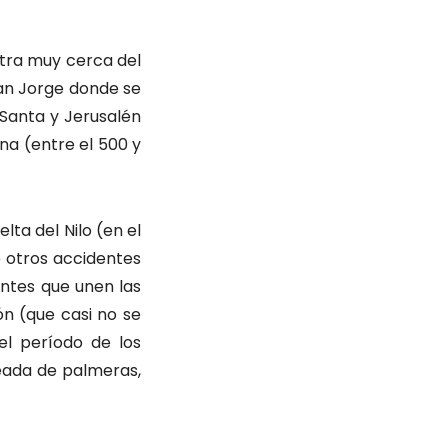
tra muy cerca del
San Jorge donde se
Santa y Jerusalén
a (entre el 500 y
lta del Nilo (en el
e otros accidentes
ntes que unen las
ón (que casi no se
el período de los
deada de palmeras,