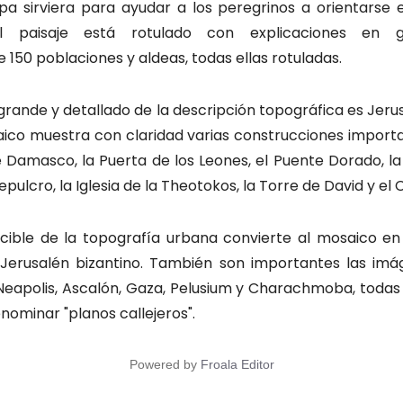
a sirviera para ayudar a los peregrinos a orientarse 
El paisaje está rotulado con explicaciones en g
50 poblaciones y aldeas, todas ellas rotuladas.
rande y detallado de la descripción topográfica es Jerus
aico muestra con claridad varias construcciones importa
de Damasco, la Puerta de los Leones, el Puente Dorado, la 
Sepulcro, la Iglesia de la Theotokos, la Torre de David y e
ocible de la topografía urbana convierte al mosaico en
Jerusalén bizantino. También son importantes las imá
eapolis, Ascalón, Gaza, Pelusium y Charachmoba, todas e
nominar "planos callejeros".
Powered by
Froala Editor