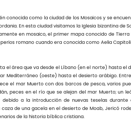
n conocida como la ciudad de los Mosaicos y se encuen
rdania. En esta ciudad visitamos la Iglesia bizantina de 
amente en mosaico, el primer mapa conocido de Tierra 
mperios romano cuando era conocida como Aelia Capitolin
 el área que va desde el Líbano (en el norte) hasta el de
mar Mediterráneo (oeste) hasta el desierto arábigo. Entr
rece el mar Muerto con dos barcos de pesca, varios pue
ordán, peces en el río que se alejan del mar Muerto; un le
debido a la introducción de nuevas teselas durante 
a caza de una gacela en el desierto de Moab, Jericó ro
narios de la historia bíblica cristiana.