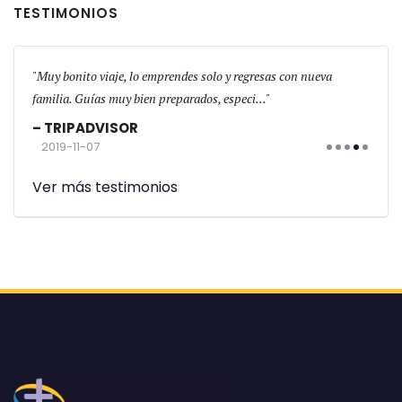
TESTIMONIOS
s!
Muy bonito viaje, lo emprendes solo y regresas con nueva
El gr
familia. Guías muy bien preparados, especi...
física
TRIPADVISOR
TR
2019-11-07
201
Ver más testimonios