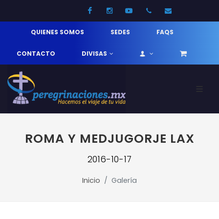
Facebook
Instagram
Youtube
52 33 31210744
info@pereg
QUIENES SOMOS
SEDES
FAQS
CONTACTO
DIVISAS
ROMA Y MEDJUGORJE LAX
2016-10-17
Inicio
Galería