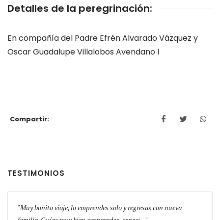
Detalles de la peregrinación:
En compañía del Padre Efrén Alvarado Vázquez y
Oscar Guadalupe Villalobos Avendano l
Compartir:
TESTIMONIOS
s!
Muy bonito viaje, lo emprendes solo y regresas con nueva
El gr
familia. Guías muy bien preparados, especi...
física