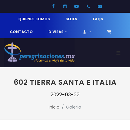
Facebook
Instagram
Youtube
52 33 31210744
info@pereg
QUIENES SOMOS
SEDES
FAQS
CONTACTO
DIVISAS
602 TIERRA SANTA E ITALIA
2022-03-22
Inicio
Galería