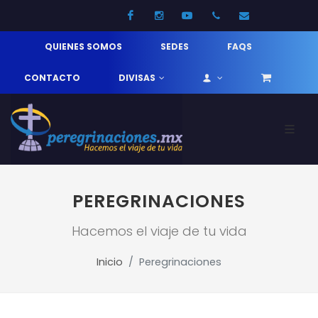
Facebook
Instagram
Youtube
52 33 31210744
info@pereg
QUIENES SOMOS
SEDES
FAQS
CONTACTO
DIVISAS
PEREGRINACIONES
Hacemos el viaje de tu vida
Inicio
Peregrinaciones