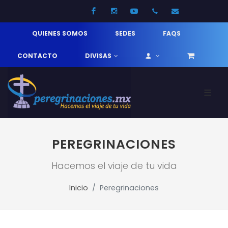
Facebook
Instagram
Youtube
52 33 31210744
info@pereg
QUIENES SOMOS
SEDES
FAQS
CONTACTO
DIVISAS
PEREGRINACIONES
Hacemos el viaje de tu vida
Inicio
Peregrinaciones