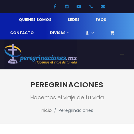
Facebook
Instagram
Youtube
52 33 31210744
info@pereg
QUIENES SOMOS
SEDES
FAQS
CONTACTO
DIVISAS
PEREGRINACIONES
Hacemos el viaje de tu vida
Inicio
Peregrinaciones