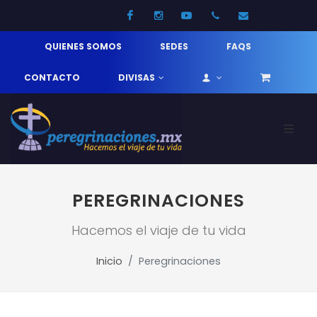
Facebook
Instagram
Youtube
52 33 31210744
info@pereg
QUIENES SOMOS
SEDES
FAQS
CONTACTO
DIVISAS
PEREGRINACIONES
Hacemos el viaje de tu vida
Inicio
Peregrinaciones