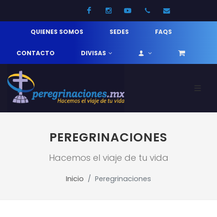
Facebook
Instagram
Youtube
52 33 31210744
info@pereg
QUIENES SOMOS
SEDES
FAQS
CONTACTO
DIVISAS
PEREGRINACIONES
Hacemos el viaje de tu vida
Inicio
Peregrinaciones