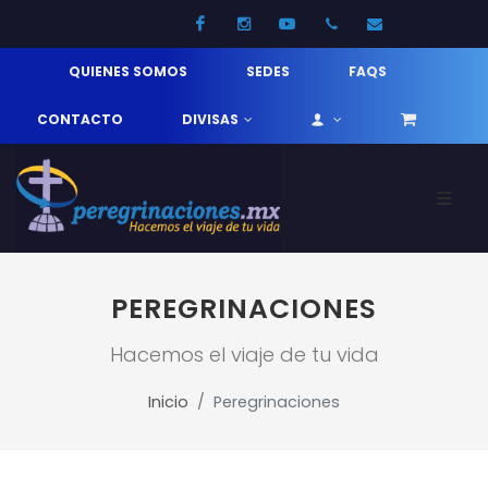
Facebook
Instagram
Youtube
52 33 31210744
info@pereg
QUIENES SOMOS
SEDES
FAQS
CONTACTO
DIVISAS
PEREGRINACIONES
Hacemos el viaje de tu vida
Inicio
Peregrinaciones