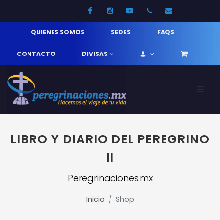
Facebook
Instagram
Youtube
52 33 31210744
info@pereg
QUIENES SOMOS
SEDES
FAQS
CONTACTO
DIVISAS
LIBRO Y DIARIO DEL PEREGRINO
II
Peregrinaciones.mx
Inicio
Shop