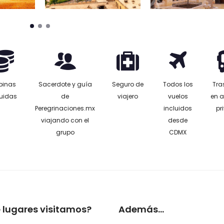
pinas
Sacerdote y guía
Seguro de
Todos los
Tra
luidas
de
viajero
vuelos
en 
Peregrinaciones.mx
incluidos
pr
viajando con el
desde
grupo
CDMX
 lugares visitamos?
Además...