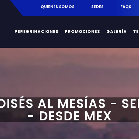
egrinaciones.mx
QUIENES SOMOS
SEDES
FAQS
PEREGRINACIONES
PROMOCIONES
GALERÍA
T
OISÉS AL MESÍAS - S
- DESDE MEX