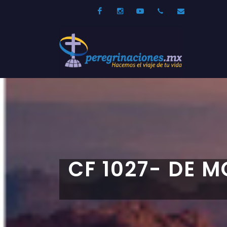
Facebook
Instagram
Youtube
52 33 31210744
info@per
CF 1027- DE M