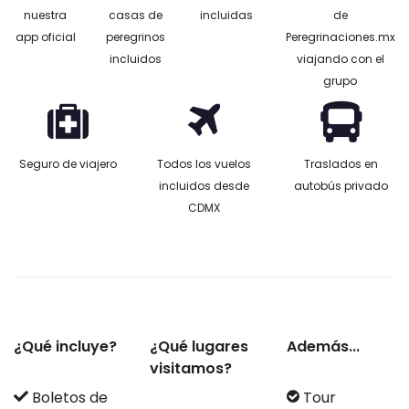
nuestra
casas de
incluidas
de
app oficial
peregrinos
Peregrinaciones.mx
incluidos
viajando con el
grupo
Seguro de viajero
Todos los vuelos
Traslados en
incluidos desde
autobús privado
CDMX
¿Qué incluye?
¿Qué lugares
Además...
visitamos?
Boletos de
Tour