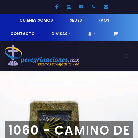
Facebook
Instagram
Youtube
52 33 31210744
info@pereg
QUIENES SOMOS
SEDES
FAQS
CONTACTO
DIVISAS
1060 - CAMINO DE