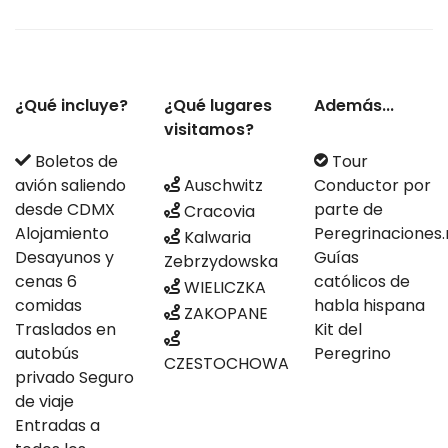
¿Qué incluye?
¿Qué lugares
Además...
visitamos?
Boletos de
Tour
avión saliendo
Auschwitz
Conductor por
desde CDMX
parte de
Cracovia
Alojamiento
Peregrinaciones
Kalwaria
Desayunos y
Guías
Zebrzydowska
cenas 6
católicos de
WIELICZKA
comidas
habla hispana
ZAKOPANE
Traslados en
Kit del
autobús
Peregrino
CZESTOCHOWA
privado Seguro
de viaje
Entradas a