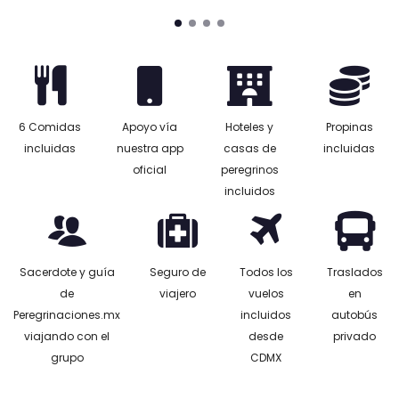
6 Comidas
Apoyo vía
Hoteles y
Propinas
incluidas
nuestra app
casas de
incluidas
oficial
peregrinos
incluidos
Sacerdote y guía
Seguro de
Todos los
Traslados
de
viajero
vuelos
en
Peregrinaciones.mx
incluidos
autobús
viajando con el
desde
privado
grupo
CDMX