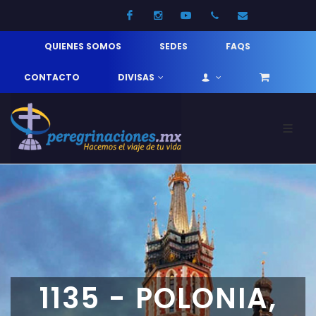
Facebook
Instagram
Youtube
52 33 31210744
info@pereg
QUIENES SOMOS
SEDES
FAQS
CONTACTO
DIVISAS
1135 - POLONIA,