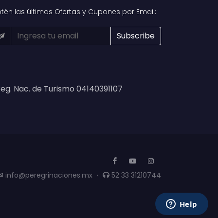
tén las últimas Ofertas y Cupones por Email:
eg. Nac. de Turismo 04140391107
info@peregrinaciones.mx
·
52 33 31210744