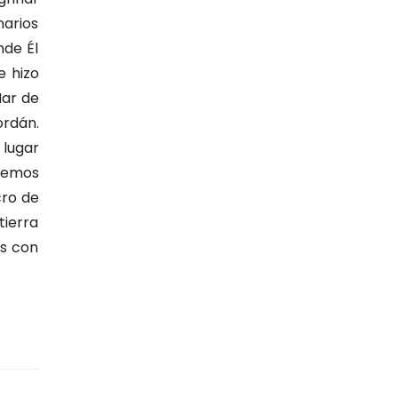
narios
nde Él
e hizo
Mar de
ordán.
 lugar
aremos
cro de
tierra
os con