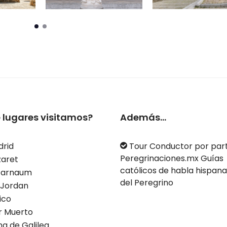
 lugares visitamos?
Además...
rid
Tour Conductor por par
Peregrinaciones.mx Guías
aret
católicos de habla hispana
farnaum
del Peregrino
 Jordan
ico
 Muerto
a de Galilea