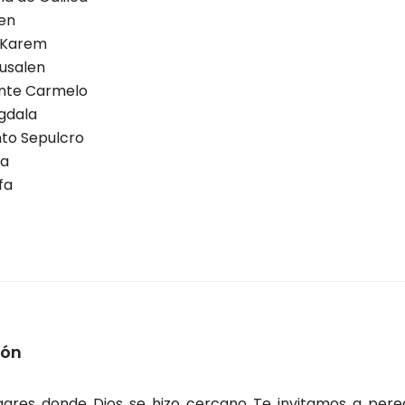
en
 Karem
usalen
te Carmelo
gdala
to Sepulcro
la
fa
ión
gares donde Dios se hizo cercano Te invitamos a pere