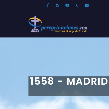
Facebook
Instagram
Youtube
52 33 31210744
info@per
1558 - MADRID