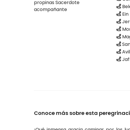
propinas Sacerdote
Bel
acompañante
Ein
Jer
Mon
Ma
San
Avi
Jaf
Conoce más sobre esta peregrinac
¡Qué inmensa gracia caminar por los lu