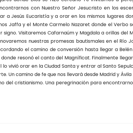
ncontrarnos con Nuestro Señor Jesucristo en los esce
r a Jesús Eucaristía y a orar en los mismos lugares do
remos Jaffa y el Monte Carmelo Nazaret donde el Verbo s
r signo. Visitaremos Cafarnaúm y Magdala a orillas del 
renovaremos nuestras promesas bautismales en el Río J
cordando el camino de conversión hasta llegar a Belén
m donde resonó el canto del Magníficat. Finalmente lleg
l lo vivió orar en la Ciudad Santa y entrar al Santo Sepul
rte. Un camino de fe que nos llevará desde Madrid y Ávila 
o del cristianismo. Una peregrinación para encontrarn