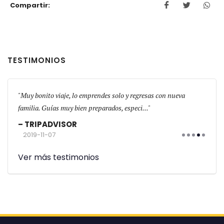
Compartir:
TESTIMONIOS
s!
Muy bonito viaje, lo emprendes solo y regresas con nueva
El gr
familia. Guías muy bien preparados, especi...
física
TRIPADVISOR
TR
2019-11-07
201
Ver más testimonios