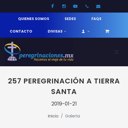
Facebook
Instagram
Youtube
52 33 31210744
info@pereg
QUIENES SOMOS
SEDES
FAQS
CONTACTO
DIVISAS
257 PEREGRINACIÓN A TIERRA
SANTA
2019-01-21
Inicio
Galería