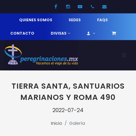
Facebook
Instagram
Youtube
52 33 31210744
info@pereg
QUIENES SOMOS
SEDES
FAQS
CONTACTO
DIVISAS
TIERRA SANTA, SANTUARIOS
MARIANOS Y ROMA 490
2022-07-24
Inicio
Galería