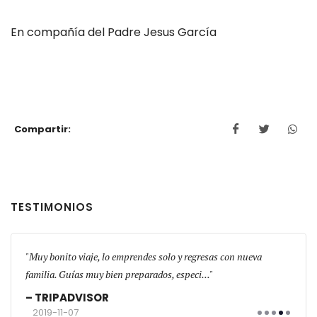
En compañía del Padre Jesus García
Compartir:
TESTIMONIOS
s!
Muy bonito viaje, lo emprendes solo y regresas con nueva
El gr
familia. Guías muy bien preparados, especi...
física
TRIPADVISOR
TR
2019-11-07
201