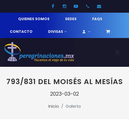
Facebook
Instagram
Youtube
52 33 31210744
info@pereg
QUIENES SOMOS
SEDES
FAQS
CONTACTO
DIVISAS
793/831 DEL MOISÉS AL MESÍAS
2023-03-02
Inicio
Galería