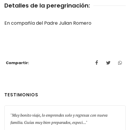
Detalles de la peregrinación:
En compañía del Padre Julian Romero
Compartir:
TESTIMONIOS
s!
Muy bonito viaje, lo emprendes solo y regresas con nueva
El gr
familia. Guías muy bien preparados, especi...
física