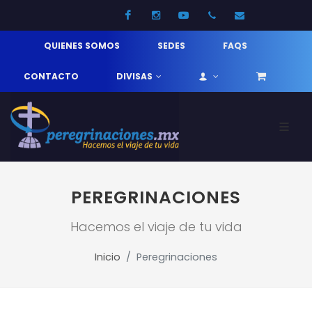
Facebook
Instagram
Youtube
52 33 31210744
info@pereg
QUIENES SOMOS
SEDES
FAQS
CONTACTO
DIVISAS
PEREGRINACIONES
Hacemos el viaje de tu vida
Inicio
Peregrinaciones