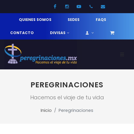
Facebook
Instagram
Youtube
52 33 31210744
info@pereg
QUIENES SOMOS
SEDES
FAQS
CONTACTO
DIVISAS
PEREGRINACIONES
Hacemos el viaje de tu vida
Inicio
Peregrinaciones