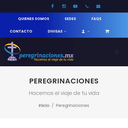
Facebook
Instagram
Youtube
52 33 31210744
info@pereg
QUIENES SOMOS
SEDES
FAQS
CONTACTO
DIVISAS
PEREGRINACIONES
Hacemos el viaje de tu vida
Inicio
Peregrinaciones