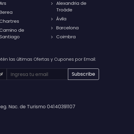
Ars
Alexandria de
Troáde
Berea
Ávila
Chartres
Barcelona
Camino de
Santiago
Coimbra
tén las últimas Ofertas y Cupones por Email:
eg. Nac. de Turismo 04140391107