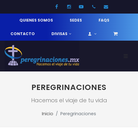
Facebook
Instagram
Youtube
52 33 31210744
info@pereg
QUIENES SOMOS
SEDES
FAQS
CONTACTO
DIVISAS
PEREGRINACIONES
Hacemos el viaje de tu vida
Inicio
Peregrinaciones