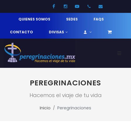
Facebook
Instagram
Youtube
52 33 31210744
info@pereg
QUIENES SOMOS
SEDES
FAQS
CONTACTO
DIVISAS
PEREGRINACIONES
Hacemos el viaje de tu vida
Inicio
Peregrinaciones