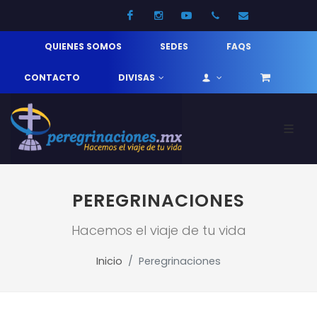
Facebook
Instagram
Youtube
52 33 31210744
info@pereg
QUIENES SOMOS
SEDES
FAQS
CONTACTO
DIVISAS
PEREGRINACIONES
Hacemos el viaje de tu vida
Inicio
Peregrinaciones