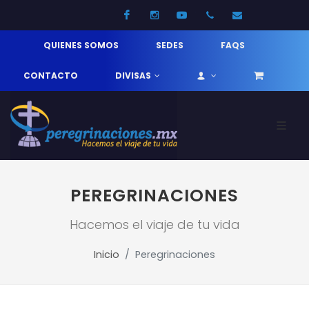
Facebook
Instagram
Youtube
52 33 31210744
info@pereg
QUIENES SOMOS
SEDES
FAQS
CONTACTO
DIVISAS
PEREGRINACIONES
Hacemos el viaje de tu vida
Inicio
Peregrinaciones