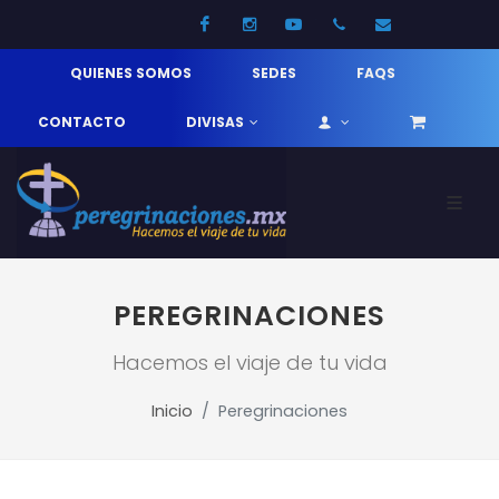
Facebook
Instagram
Youtube
52 33 31210744
info@pereg
QUIENES SOMOS
SEDES
FAQS
CONTACTO
DIVISAS
PEREGRINACIONES
Hacemos el viaje de tu vida
Inicio
Peregrinaciones