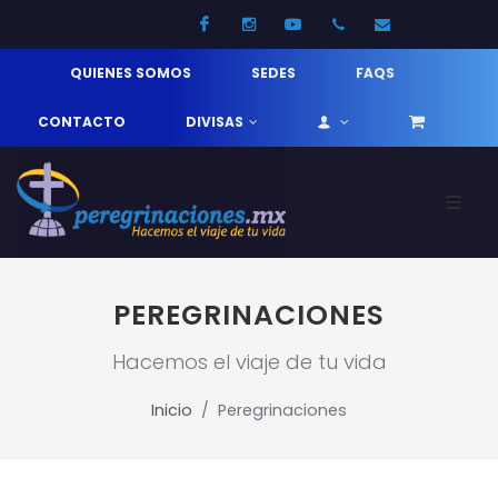
Facebook
Instagram
Youtube
52 33 31210744
info@pereg
QUIENES SOMOS
SEDES
FAQS
CONTACTO
DIVISAS
PEREGRINACIONES
Hacemos el viaje de tu vida
Inicio
Peregrinaciones