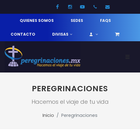
Facebook
Instagram
Youtube
52 33 31210744
info@pereg
QUIENES SOMOS
SEDES
FAQS
CONTACTO
DIVISAS
PEREGRINACIONES
Hacemos el viaje de tu vida
Inicio
Peregrinaciones