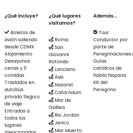
¿Qué incluye?
¿Qué lugares
Además...
visitamos?
Boletos de
Tour
avión saliendo
Roma
Conductor por
desde CDMX
parte de
San
Alojamiento
Peregrinaciones
Giovanni
Desayunos
Guías
Rotondo
cenas y 11
católicos de
Lanciano
comidas
habla hispana
Asis
Traslados en
Kit del
Nazaret
autobús
Peregrino
Cafarnaum
privado Seguro
Mar de
de viaje
Galilea
Entradas a
Rio Jordan
todos los
Jerico
lugares
Mar Muerto
mencionados