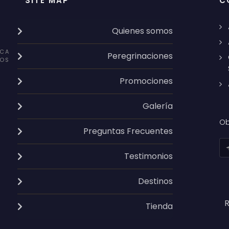
SITE MAP
C
Quienes somos
CA
Peregrinaciones
OS
Promociones
Galería
Ob
Preguntas Frecuentes
Testimonios
Destinos
R
Tienda