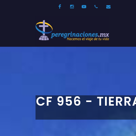
Facebook
Instagram
Youtube
52 33 31210744
info@per
CF 956 - TIER