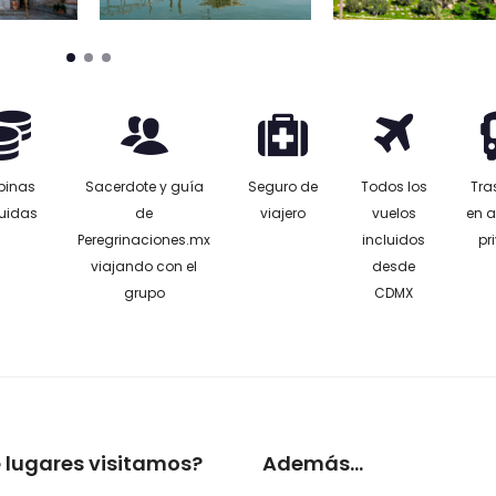
pinas
Sacerdote y guía
Seguro de
Todos los
Tra
luidas
de
viajero
vuelos
en 
Peregrinaciones.mx
incluidos
pr
viajando con el
desde
grupo
CDMX
 lugares visitamos?
Además...