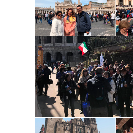
El gran viaje de mi vida, que la
Hacer un 
cambiado espiritualmente y
Peregrinac
física,Retiro Espiritual, siguiendo
experiencia
las...
guías , hote
TRIPADVISOR
TRIPA
2019-10-18
2019-11-