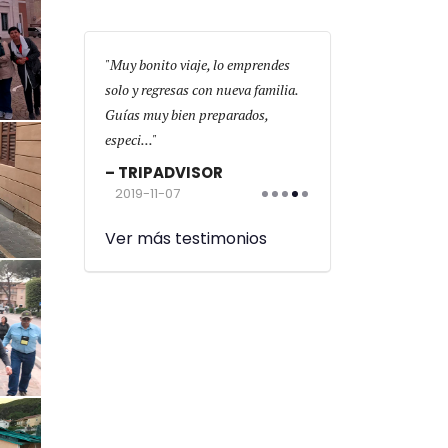
on
Muy bonito viaje, lo emprendes
El gran viaje de mi vida
mx hoteles muy
solo y regresas con nueva familia.
cambiado espiritualmen
tupendo y
Guías muy bien preparados,
física,Retiro Espiritual
o! Li...
especi...
las...
OR
TRIPADVISOR
TRIPADVISOR
2019-11-07
2019-10-18
Ver más testimonios