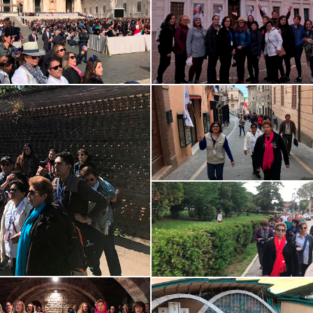
viaje con
Excelente empresa, muy bien
Increíble viaje c
iones.mx es una
organizados y todo lo que ofrecen
Perrgrinaciones.
 inolvidable . Excelentes
lo cumplen, su Director es un gran
buenos! GUIA es
les y...
lí...
fabuloso itinerari
DVISOR
TRIPADVISOR
TRIPADVIS
14
2019-11-10
2019-11-09