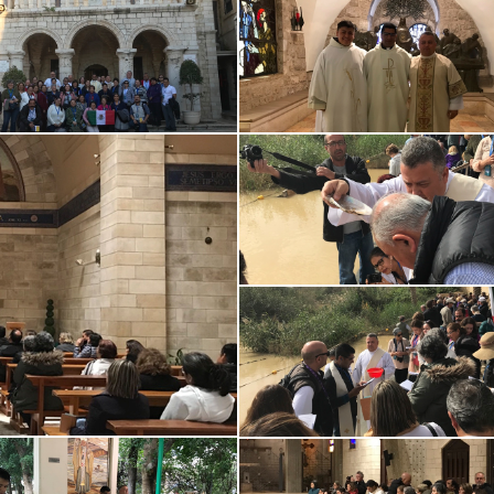
viaje con
Excelente empresa, muy bien
Increíble viaje c
iones.mx es una
organizados y todo lo que ofrecen
Perrgrinaciones.
 inolvidable . Excelentes
lo cumplen, su Director es un gran
buenos! GUIA es
les y...
lí...
fabuloso itinerari
DVISOR
TRIPADVISOR
TRIPADVIS
14
2019-11-10
2019-11-09