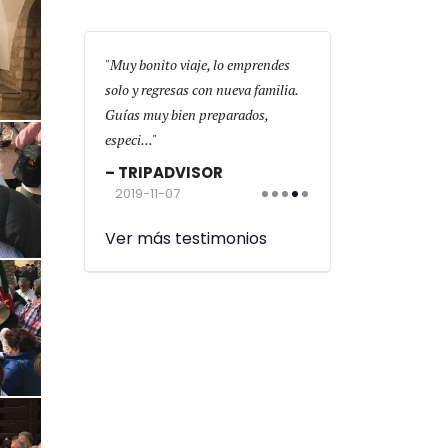
on
Muy bonito viaje, lo emprendes
El gran viaje de mi vida
mx hoteles muy
solo y regresas con nueva familia.
cambiado espiritualmen
tupendo y
Guías muy bien preparados,
física,Retiro Espiritual
o! Li...
especi...
las...
OR
TRIPADVISOR
TRIPADVISOR
2019-11-07
2019-10-18
Ver más testimonios