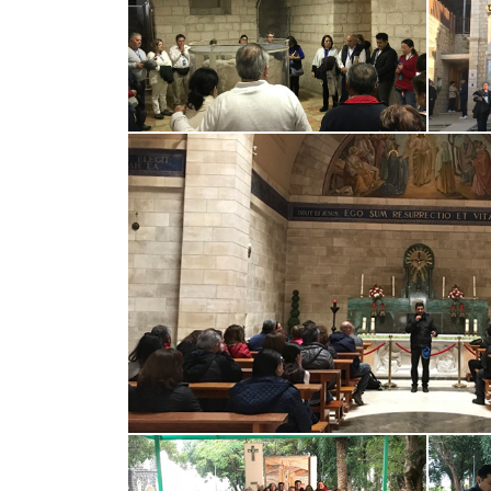
El gran viaje de mi vida, que la
Hacer un 
cambiado espiritualmente y
Peregrinac
física,Retiro Espiritual, siguiendo
experiencia
las...
guías , hote
TRIPADVISOR
TRIPA
2019-10-18
2019-11-