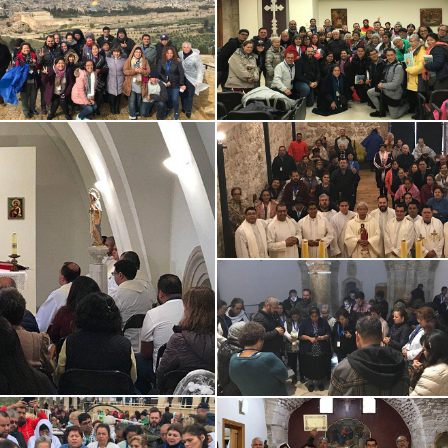
viaje con
Excelente empresa, muy bien
Increíble viaje c
iones.mx es una
organizados y todo lo que ofrecen
Perrgrinaciones.
 inolvidable . Excelentes
lo cumplen, su Director es un gran
buenos! GUIA es
les y...
lí...
fabuloso itinerari
DVISOR
TRIPADVISOR
TRIPADVIS
14
2019-11-10
2019-11-09