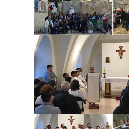
El gran viaje de mi vida, que la
Hacer un 
cambiado espiritualmente y
Peregrinac
física,Retiro Espiritual, siguiendo
experiencia
las...
guías , hote
TRIPADVISOR
TRIPA
2019-10-18
2019-11-