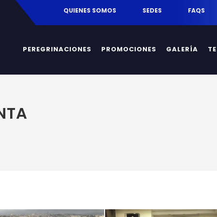
egrinaciones.mx
QUIENES SOMOS
SEDES
FAQS
PEREGRINACIONES
PROMOCIONES
GALERÍA
T
NTA