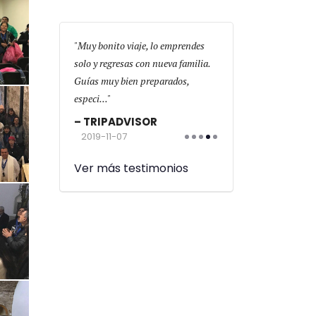
on
Muy bonito viaje, lo emprendes
El gran viaje de mi vida
mx hoteles muy
solo y regresas con nueva familia.
cambiado espiritualmen
tupendo y
Guías muy bien preparados,
física,Retiro Espiritual
o! Li...
especi...
las...
OR
TRIPADVISOR
TRIPADVISOR
2019-11-07
2019-10-18
Ver más testimonios