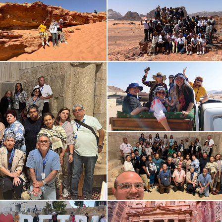
viaje con
Excelente empresa, muy bien
Increíble viaje c
iones.mx es una
organizados y todo lo que ofrecen
Perrgrinaciones.
 inolvidable . Excelentes
lo cumplen, su Director es un gran
buenos! GUIA es
les y...
lí...
fabuloso itinerari
DVISOR
TRIPADVISOR
TRIPADVIS
14
2019-11-10
2019-11-09