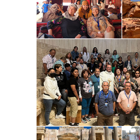
El gran viaje de mi vida, que la
Hacer un 
cambiado espiritualmente y
Peregrinac
física,Retiro Espiritual, siguiendo
experiencia
las...
guías , hote
TRIPADVISOR
TRIPA
2019-10-18
2019-11-