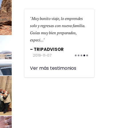
on
Muy bonito viaje, lo emprendes
El gran viaje de mi vida
mx hoteles muy
solo y regresas con nueva familia.
cambiado espiritualmen
tupendo y
Guías muy bien preparados,
física,Retiro Espiritual
o! Li...
especi...
las...
OR
TRIPADVISOR
TRIPADVISOR
2019-11-07
2019-10-18
Ver más testimonios