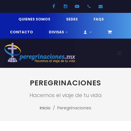
Facebook
Instagram
Youtube
52 33 31210744
info@pereg
QUIENES SOMOS
SEDES
FAQS
CONTACTO
DIVISAS
PEREGRINACIONES
Hacemos el viaje de tu vida
Inicio
Peregrinaciones