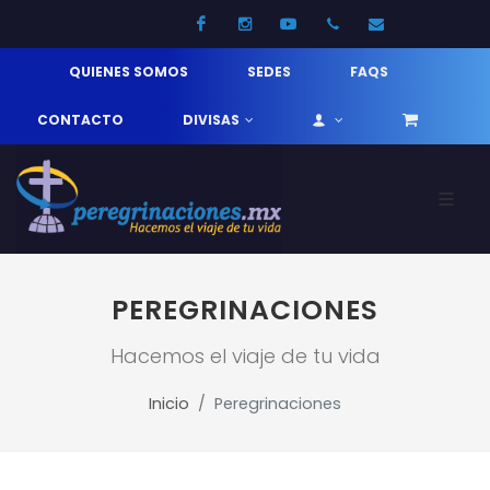
Facebook
Instagram
Youtube
52 33 31210744
info@pereg
QUIENES SOMOS
SEDES
FAQS
CONTACTO
DIVISAS
PEREGRINACIONES
Hacemos el viaje de tu vida
Inicio
Peregrinaciones