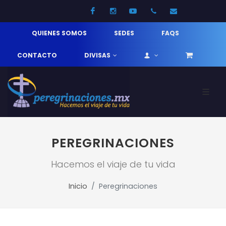
Facebook
Instagram
Youtube
52 33 31210744
info@pereg
QUIENES SOMOS
SEDES
FAQS
CONTACTO
DIVISAS
PEREGRINACIONES
Hacemos el viaje de tu vida
Inicio
Peregrinaciones