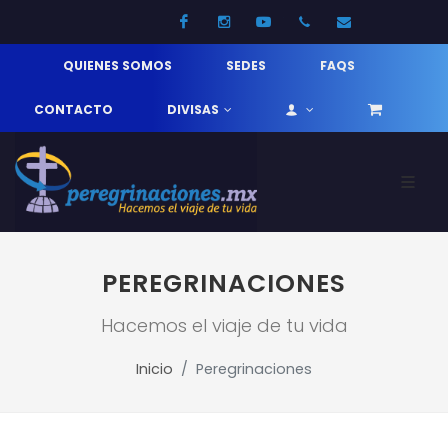
Facebook
Instagram
Youtube
52 33 31210744
info@pereg
QUIENES SOMOS
SEDES
FAQS
CONTACTO
DIVISAS
PEREGRINACIONES
Hacemos el viaje de tu vida
Inicio
Peregrinaciones