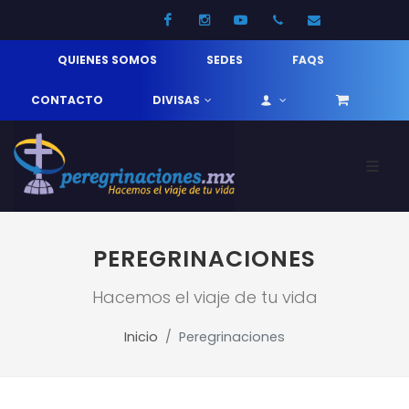
Facebook
Instagram
Youtube
52 33 31210744
info@pereg
QUIENES SOMOS
SEDES
FAQS
CONTACTO
DIVISAS
PEREGRINACIONES
Hacemos el viaje de tu vida
Inicio
Peregrinaciones